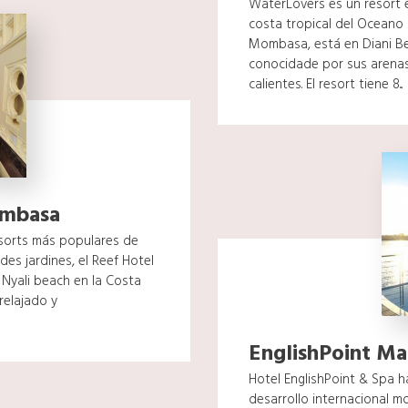
WaterLovers es un resort e
costa tropical del Oceano 
Mombasa, está en Diani Be
conocidade por sus arenas
calientes. El resort tiene 8...
ombasa
esorts más populares de
es jardines, el Reef Hotel
Nyali beach en la Costa
 relajado y
EnglishPoint Ma
Hotel EnglishPoint & Spa h
desarrollo internacional m