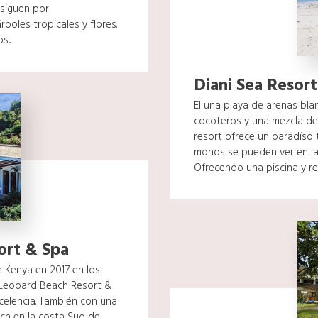
siguen por
rboles tropicales y flores.
...
Diani Sea Resort
El una playa de arenas blan
cocoteros y una mezcla de á
resort ofrece un paradíso t
monos se pueden ver en las
Ofrecendo una piscina y res
ort & Spa
e Kenya en 2017 en los
Leopard Beach Resort &
celencia. También con una
ach en la costa Sud de