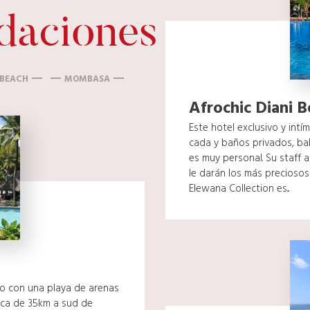
daciones
 BEACH
MOMBASA
Afrochic Diani 
Este hotel exclusivo y intí
cada y baños privados, bal
es muy personal. Su staff 
le darán los más precioso
Elewana Collection es...
to con una playa de arenas
rca de 35km a sud de