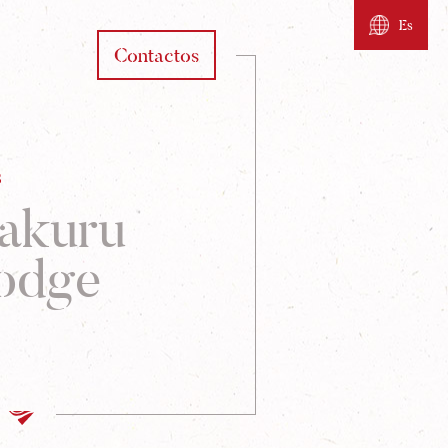
Es
Contactos
s
akuru
odge