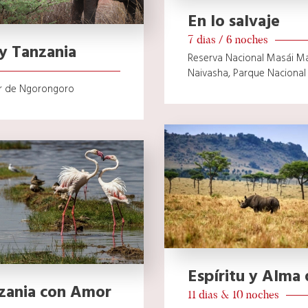
En lo salvaje
7 dias / 6 noches
y Tanzania
Reserva Nacional Masái Ma
Naivasha, Parque Nacional
er de Ngorongoro
Espíritu y Alma 
zania con Amor
11 dias & 10 noches