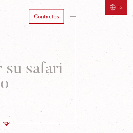
Es
Contactos
 su safari
ño