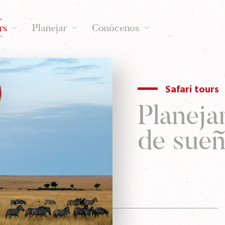
rs
Planejar
Conócenos
Safari tours
Planejar
de sue